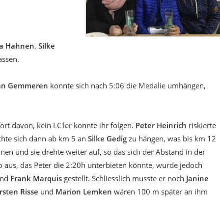
a Hahnen
,
Silke
assen.
van Gemmeren
konnte sich nach 5:06 die Medalie umhängen,
ort davon, kein LC'ler konnte ihr folgen.
Peter Heinrich
riskierte
chte sich dann ab km 5 an
Silke Gedig
zu hängen, was bis km 12
nnen und sie drehte weiter auf, so das sich der Abstand in der
o aus, das Peter die 2:20h unterbieten könnte, wurde jedoch
nd
Frank Marquis
gestellt. Schliesslich musste er noch
Janine
rsten Risse
und
Marion Lemken
wären 100 m später an ihm