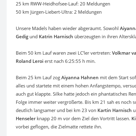
25 km RWW-Heidhofsee-Lauf: 20 Meldungen
50 km Jürgen-Liebert-Ultra: 2 Meldungen
Unsere Mädels haben wieder abgeräumt. Sowohl
Aiyann
Gedig
und
Katrin Harnisch
überzeugten in ihren Alterskl
Beim 50 km Lauf waren zwei LC'ler vertreten:
Volkmar 
Roland Leroi
erst nach 6:25:55 h min.
Beim 25 km Lauf zog
Aiyanna Hahnen
mit dem Start sof
alles und startete mit einem hohen Anfangstempo, versu
auch gut klappte. Silke hatte jedoch ein phantatisches Re
Folge immer weiter vergrößerte. Bis km 21 sah es noch s
deutlich langsamer und bei km 23 von
Kartin Harnisch
u
Henseler
knapp 20 m vor dem Ziel den Vortritt lassen.
Ki
vorbei geflogen, die Zielmatte rettete ihn.